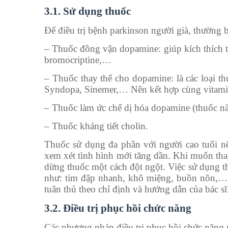
3.1. Sử dụng thuốc
Để điều trị bệnh parkinson người già, thường b
– Thuốc đồng vận dopamine: giúp kích thích trự
bromocriptine,…
– Thuốc thay thế cho dopamine: là các loại 
Syndopa, Sinemer,… Nên kết hợp cùng vitami
– Thuốc làm ức chế dị hóa dopamine (thuốc này
– Thuốc kháng tiết cholin.
Thuốc sử dụng đa phần với người cao tuổi nê
xem xét tình hình mới tăng dần. Khi muốn thay
dừng thuốc một cách đột ngột. Việc sử dụng th
như: tim đập nhanh, khô miệng, buồn nôn,… t
tuân thủ theo chỉ định và hướng dẫn của bác sĩ
3.2. Điều trị phục hồi chức năng
Các phương pháp điều trị phục hồi chức năng