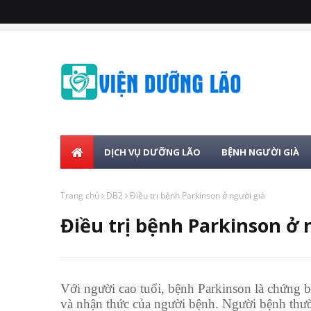
DỊCH VỤ DƯỠNG LÃO
BỆNH NGƯỜI GIÀ
Trang chủ
DB2
Điều trị bệnh Parkinson ở người già
Điều trị bệnh Parkinson ở 
Với người cao tuổi, bệnh Parkinson là chứng 
và nhận thức của người bệnh. Người bệnh thườ