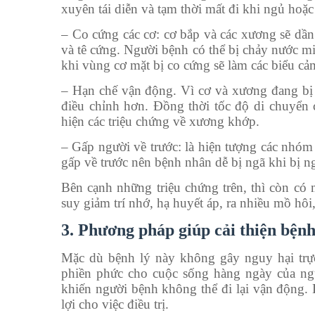
xuyên tái diễn và tạm thời mất đi khi ngủ hoặ
– Co cứng các cơ: cơ bắp và các xương sẽ dần b
và tê cứng. Người bệnh có thể bị chảy nước mi
khi vùng cơ mặt bị co cứng sẽ làm các biểu cả
– Hạn chế vận động. Vì cơ và xương đang bị
điều chỉnh hơn. Đồng thời tốc độ di chuyển
hiện các triệu chứng về xương khớp.
– Gấp người về trước: là hiện tượng các nhóm 
gấp về trước nên bệnh nhân dễ bị ngã khi bị ng
Bên cạnh những triệu chứng trên, thì còn có m
suy giảm trí nhớ, hạ huyết áp, ra nhiều mồ hôi
3. Phương pháp giúp cải thiện bện
Mặc dù bệnh lý này không gây nguy hại trực
phiền phức cho cuộc sống hàng ngày của ngườ
khiến người bệnh không thể đi lại vận động.
lợi cho việc điều trị.