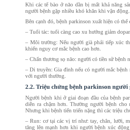
Khi các tế bào ở não dần bị mất khả năng sả
người bệnh gặp nhiều khó khăn khi vận động.
Bên cạnh đó, bệnh parkinson xuất hiện có thể 
– Tuổi tác: tuổi càng cao xu hướng giảm dopa
– Môi trường: Nếu người già phải tiếp xúc th
khiến nguy cơ mắc bệnh cao hơn.
– Chấn thương sọ não: người có tiền sử bệnh 
– Di truyền: Gia đình nếu có người mắc bệnh 
với người thường.
2.2. Triệu chứng bệnh parkinson người 
Người bệnh khi ở giai đoạn đầu của bệnh par
diễn ra chậm hơn. Thường người bệnh cho rằ
Nhưng khi bệnh tiến triển nặng thì các triệu ch
– Run: cơ tại các vị trí như: tay, chân, lưỡi
tăng lên mạnh hơn khi người bệnh xúc động 