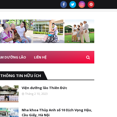
ÂM DƯỠNG LÃO
LIÊN HỆ
THÔNG TIN HỮU ÍCH
Viện dưỡng lão Thiên Đức
Tháng 2 10, 2023
Nha khoa Thùy Anh số 10 Dịch Vọng Hậu,
Cầu Giấy, Hà Nội