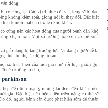
c vận động.
ị co cứng lại. Các vị trí như: cổ, vai, lưng sẽ bị đau
ếng không kiểm soát, giọng nói bị thay đổi. Đặc biệt
m trên khuôn mặt dần trở lên khó khăn.
 co cứng nên các hoạt động của người bệnh dần khó
 cũng chậm hơn. Một số trường hợp còn có thể xuất
cơ gấp đang bị tăng trương lực. Vì dáng người dễ bị
oại lực dù nhẹ tác động từ sau.
ột số biểu hiện của tuổi già như: rối loạn giấc ngủ,
, đi tiểu không tự chủ,…
h parkinson
 tiếp đến tính mạng, nhưng lại đem đến khá nhiều
i già. Đặc biệt nếu bệnh tiến triển nặng có thể sẽ
 Do đó, người bệnh cần được phát hiện sớm để thuận