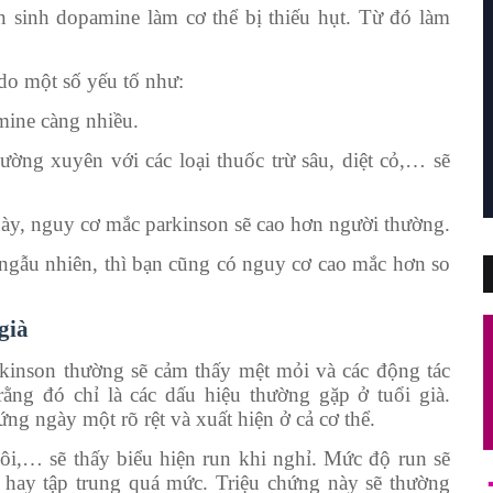
n sinh dopamine làm cơ thể bị thiếu hụt. Từ đó làm
do một số yếu tố như:
mine càng nhiều.
ường xuyên với các loại thuốc trừ sâu, diệt cỏ,… sẽ
này, nguy cơ mắc parkinson sẽ cao hơn người thường.
ngẫu nhiên, thì bạn cũng có nguy cơ cao mắc hơn so
già
kinson thường sẽ cảm thấy mệt mỏi và các động tác
ng đó chỉ là các dấu hiệu thường gặp ở tuổi già.
ứng ngày một rõ rệt và xuất hiện ở cả cơ thể.
, môi,… sẽ thấy biểu hiện run khi nghỉ. Mức độ run sẽ
hay tập trung quá mức. Triệu chứng này sẽ thường