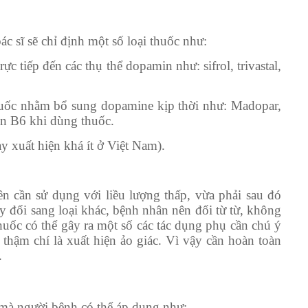
ác sĩ sẽ chỉ định một số loại thuốc như:
c tiếp đến các thụ thể dopamin như: sifrol, trivastal,
thuốc nhằm bổ sung dopamine kịp thời như: Madopar,
n B6 khi dùng thuốc.
 xuất hiện khá ít ở Việt Nam).
n cần sử dụng với liều lượng thấp, vừa phải sau đó
 đổi sang loại khác, bệnh nhân nên đổi từ từ, không
uốc có thể gây ra một số các tác dụng phụ cần chú ý
hậm chí là xuất hiện ảo giác. Vì vậy cần hoàn toàn
.
 mà người bệnh có thể áp dụng như: