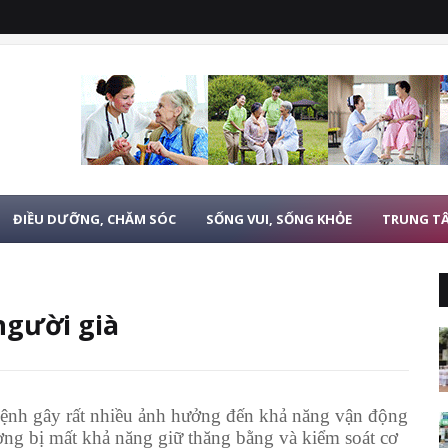
ĐIỀU DƯỠNG, CHĂM SÓC
SỐNG VUI, SỐNG KHỎE
TRUNG T
người già
bệnh gây rất nhiều ảnh hưởng đến khả năng vận động
ng bị mất khả năng giữ thăng bằng và kiểm soát cơ