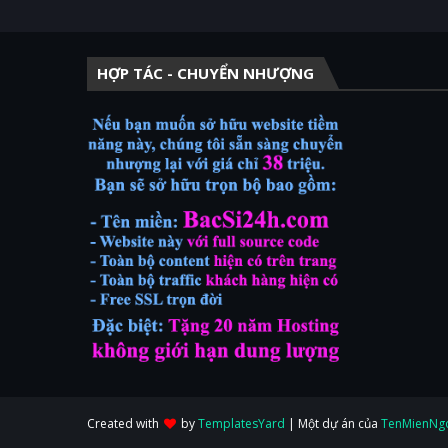
HỢP TÁC - CHUYỂN NHƯỢNG
Created with
by
TemplatesYard
| Một dự án của
TenMienNg