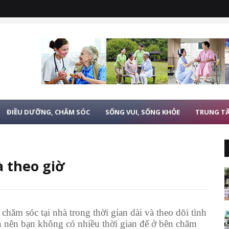
ĐIỀU DƯỠNG, CHĂM SÓC
SỐNG VUI, SỐNG KHỎE
TRUNG T
à theo giờ
hăm sóc tại nhà trong thời gian dài và theo dõi tình
n nên bạn không có nhiều thời gian để ở bên chăm