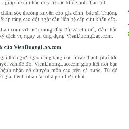
… giúp bệnh nhân duy trì sức khỏe tinh thần tốt.
 chăm sóc thường xuyên cho gia đình, bác sĩ. Trường
 áp tăng cao đột ngột cần liên hệ cấp cứu khẩn cấp.
Lao.com với nội dung đầy đủ và chi tiết, đảm bảo
 ký dịch vụ ngay tại ứng dụng VienDuongLao.com.
giờ của VienDuongLao.com
ià theo giờ ngày càng tăng cao ở các thành phố lớn
uyết vấn đề đó. VienDuongLao.com giúp kết nối bạn
c bệnh nhân có chuyên môn cao trên cả nước. Từ đó
i già, bệnh nhân tại nhà phù hợp nhất.