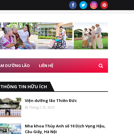
ÂM DƯỠNG LÃO
LIÊN HỆ
THÔNG TIN HỮU ÍCH
Viện dưỡng lão Thiên Đức
Tháng 2 10, 2023
Nha khoa Thùy Anh số 10 Dịch Vọng Hậu,
Cầu Giấy, Hà Nội