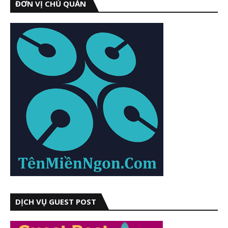
ĐƠN VỊ CHỦ QUẢN
DỊCH VỤ GUEST POST