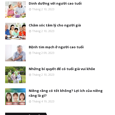
Dinh dưỡng với người cao tuổi
Tháng 2 10, 2023
Chăm sóc tâm lý cho người già
Tháng 2 10, 2023
Bệnh tim mạch ở người cao tuổi
Tháng 2 09, 2023
Những bí quyết để có tuổi già vui khỏe
Tháng 2 10, 2023
Niềng răng có tốt không? Lợi ích của niềng
răng là gì?
Tháng 4 19, 2023