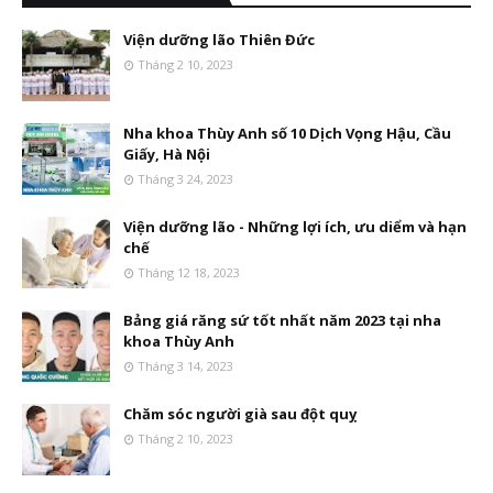
Viện dưỡng lão Thiên Đức
Tháng 2 10, 2023
Nha khoa Thùy Anh số 10 Dịch Vọng Hậu, Cầu
Giấy, Hà Nội
Tháng 3 24, 2023
Viện dưỡng lão - Những lợi ích, ưu diểm và hạn
chế
Tháng 12 18, 2023
Bảng giá răng sứ tốt nhất năm 2023 tại nha
khoa Thùy Anh
Tháng 3 14, 2023
Chăm sóc người già sau đột quỵ
Tháng 2 10, 2023